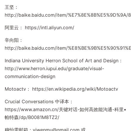
王坚：
http://baike.baidu.com/item/%E7%8E%8B%E5%9D%9A/
阿里云： https://intl.aliyun.com/
辛向阳：
http://baike.baidu.com/item/%E8%BE%9B%E5%90%91
Indiana University Herron School of Art and Design：
http://www.herron.iupui.edu/graduate/visual-
communication-design
Motoactv： https://en.wikipedia.org/wiki/Motoactv
Crucial Conversations 中译本：
https://www.amazon.cn/关键对话-如何高效能沟通-科里•
帕特森/dp/B0081M8TZ2/
穆怡雯邮箱：
yiwenmu@gmail.com
或