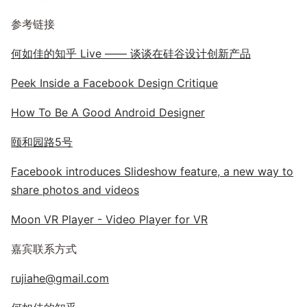
参考链接
何如佳的知乎 Live —— 谈谈在硅谷设计创新产品
Peek Inside a Facebook Design Critique
How To Be A Good Android Designer
颐和园路5号
Facebook introduces Slideshow feature, a new way to
share photos and videos
Moon VR Player - Video Player for VR
嘉宾联系方式
rujiahe@gmail.com