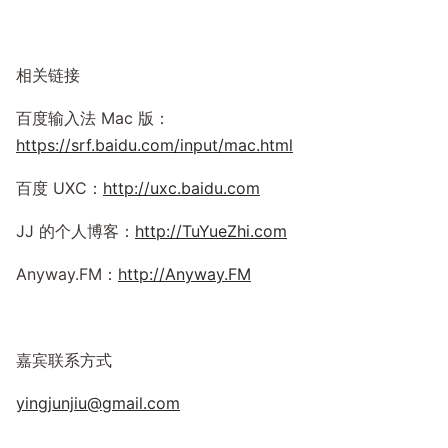
相关链接
百度输入法 Mac 版：
https://srf.baidu.com/input/mac.html
百度 UXC：
http://uxc.baidu.com
JJ 的个人博客：
http://TuYueZhi.com
Anyway.FM：
http://Anyway.FM
嘉宾联系方式
yingjunjiu@gmail.com