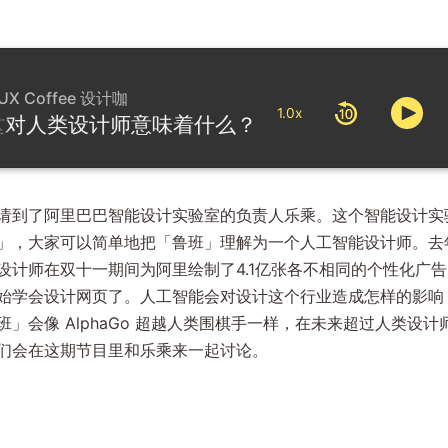
UX Coffee 设计咖
1.0x
，这对人类设计师意味着什么？（阿里智能设计实验
请到了阿里巴巴智能设计实验室的负责人乐乘。这个智能设计实
」，大家可以简单地把「鲁班」理解为一个人工智能设计师。去
设计师在双十一期间为阿里绘制了4.1亿张各不相同的个性化广
始学会设计网页了。人工智能会对设计这个行业造成怎样的影响
」会像 AlphaGo 超越人类围棋手一样，在未来超过人类设
们会在这期节目里和乐乘来一起讨论。