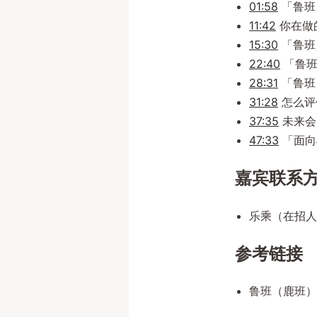
01:58
「鲁班
11:42
你在做
15:30
「鲁班
22:40
「鲁班
28:31
「鲁班
31:28
怎么评
37:35
未来会出
47:33
「面向
嘉宾联系
乐乘（在招人
参考链接
鲁班（鹿班）：htt