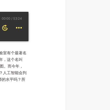
00:00
53:24
室负责人乐乘）
验室有个最著名
年，这个名叫
告图。而今年，
？人工智能会判
计师的水平吗？所